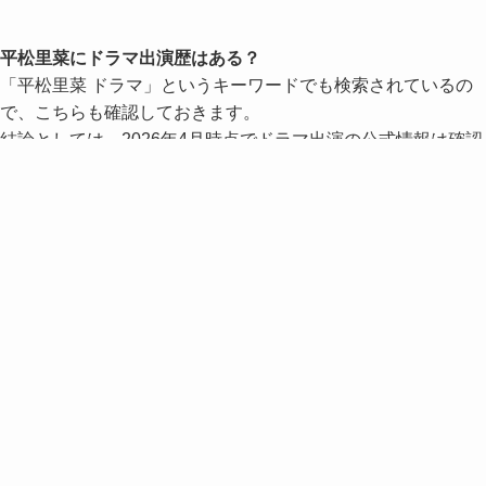
平松里菜にドラマ出演歴はある？
「平松里菜 ドラマ」というキーワードでも検索されているの
で、こちらも確認しておきます。
結論としては、2026年4月時点でドラマ出演の公式情報は確認
できません。
現時点でドラマ出演の公式情報は確認できない
事務所OfficeBrillerの公式プロフィールにも、主要メディアの
紹介記事にも、ドラマ出演歴に関する記載はないんですよね。
平松里菜さんの主な活動領域はモデル・インフルエンサーで、
雑誌やSNS、広告ビジュアルが中心。
そのため『バチェロレッテ・ジャパン』シーズン4が、本格的
なテレビメディア出演としては大きな転機になる作品といえま
す。
「ドラマで見たことがある気がする」と感じる方は、もしかし
たら同姓の別人物と混同している可能性もあるので、ここは整
理して捉えておきたいですね。