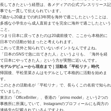
長してきたという経歴は、各メディアの公式プレスリリース記
事でも一貫して伝えられています。
7歳から20歳までの約13年間を海外で過ごしたということは、
多感な小学生から成人直前までを完全に海外で過ごしたという
こと。
つまり日本に戻ってきたのは20歳前後で、ここから本格的に
日本での活動が始まったと考えられます。
これって意外と知られていないポイントなんですよね。
「日本のSNSで急に出てきた人」というよりも、「海外を経
て日本にやってきた人」という方が実態に近いんです。
モデルデビューから現在まで｜活動名「平松リナ」時代
帰国後、平松里菜さんはモデルとして本格的に活動を始めま
す。
このときの活動名が「平松リナ」で、長らくこの名前で知られ
ていました。
東京の「OfficeBriller」、香港の「primo model」という2つの
事務所に所属していて、Instagramのプロフィールにも両方の
連絡先が記載されているんですよね。