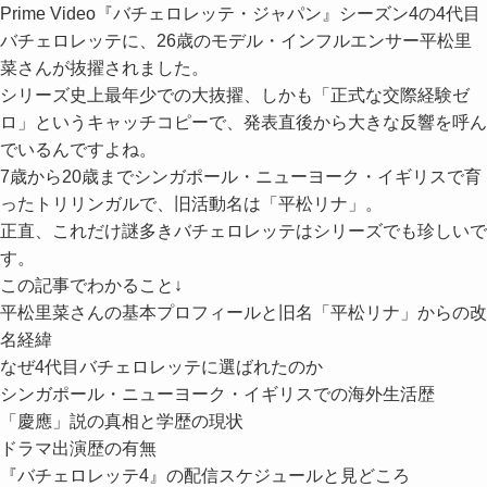
Prime Video『バチェロレッテ・ジャパン』シーズン4の4代目
バチェロレッテに、26歳のモデル・インフルエンサー平松里
菜さんが抜擢されました。
シリーズ史上最年少での大抜擢、しかも「正式な交際経験ゼ
ロ」というキャッチコピーで、発表直後から大きな反響を呼ん
でいるんですよね。
7歳から20歳までシンガポール・ニューヨーク・イギリスで育
ったトリリンガルで、旧活動名は「平松リナ」。
正直、これだけ謎多きバチェロレッテはシリーズでも珍しいで
す。
この記事でわかること↓
平松里菜さんの基本プロフィールと旧名「平松リナ」からの改
名経緯
なぜ4代目バチェロレッテに選ばれたのか
シンガポール・ニューヨーク・イギリスでの海外生活歴
「慶應」説の真相と学歴の現状
ドラマ出演歴の有無
『バチェロレッテ4』の配信スケジュールと見どころ