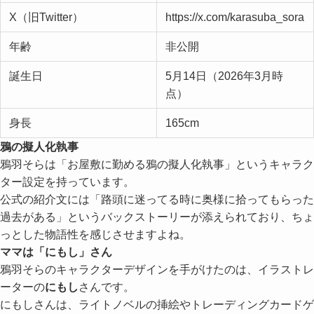
X（旧Twitter）
https://x.com/karasuba_sora
年齢
非公開
誕生日
5月14日（2026年3月時
点）
身長
165cm
鴉の擬人化執事
鴉羽そらは「お屋敷に勤める鴉の擬人化執事」というキャラク
ター設定を持っています。
公式の紹介文には「路頭に迷ってる時に奥様に拾ってもらった
過去がある」というバックストーリーが添えられており、ちょ
っとした物語性を感じさせますよね。
ママは「にもし」さん
鴉羽そらのキャラクターデザインを手がけたのは、イラストレ
ーターの
にもし
さんです。
にもしさんは、ライトノベルの挿絵やトレーディングカードゲ