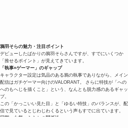
鴉羽そらの魅力・注目ポイント
デビューしたばかりの鴉羽そらさんですが、すでにいくつか
「推せるポイント」が見えてきています。
「執事×ゲーマー」のギャップ
キャラクター設定は気品のある鴉の執事でありながら、メイン
配信はガチゲーマー向けのVALORANT。 さらに特技が「への
へのもへじを描くこと」という、なんとも脱力感のあるギャッ
プ。
この「かっこいい見た目」と「ゆるい特技」のバランスが、配
信で見ているとじわじわくるという声もすでに出ています。
同期・白熊つららとの関係性
同じ日にデビューした白熊つららさんとは「メイドと執事」と
いう対の設定。 初配信もリレー形式で行われ、お互いに触れ