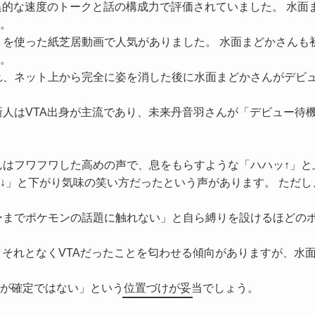
異的な速度のトークと話の構成力で評価されていました。 水
。
を使った紙芝居動画で人気がありました。 水面まどかさんも
。
、ネット上から完全に姿を消した後に水面まどかさんがデビュ
人はVTA出身が主流であり、未来丹音羽さんが「デビュー待
はフワフワした高めの声で、息をもらすような「ハハッ↑」と
↓」と下がり気味の笑い方だったという声があります。 ただ
までポケモンの話題に触れない」と自ら縛りを設けるほどのポ
、それとなくVTAだったことを匂わせる傾向がありますが、水
が確定ではない」という位置づけが妥当でしょう。