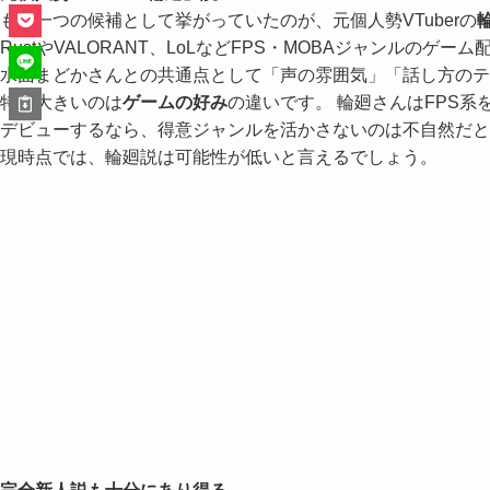
もう一つの候補として挙がっていたのが、元個人勢VTuberの
RustやVALORANT、LoLなどFPS・MOBAジャンル
水面まどかさんとの共通点として「声の雰囲気」「話し方の
特に大きいのは
ゲームの好み
の違いです。 輪廻さんはFPS
デビューするなら、得意ジャンルを活かさないのは不自然だと
現時点では、輪廻説は可能性が低いと言えるでしょう。