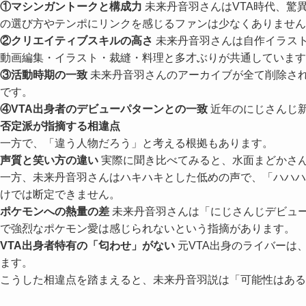
①マシンガントークと構成力
未来丹音羽さんはVTA時代、驚
の選び方やテンポにリンクを感じるファンは少なくありません
②クリエイティブスキルの高さ
未来丹音羽さんは自作イラスト
動画編集・イラスト・裁縫・料理と多才ぶりが共通しています
③活動時期の一致
未来丹音羽さんのアーカイブが全て削除され
です。
④VTA出身者のデビューパターンとの一致
近年のにじさんじ新
否定派が指摘する相違点
一方で、「違う人物だろう」と考える根拠もあります。
声質と笑い方の違い
実際に聞き比べてみると、水面まどかさん
一方、未来丹音羽さんはハキハキとした低めの声で、「ハハハ
けでは断定できません。
ポケモンへの熱量の差
未来丹音羽さんは「にじさんじデビュー
で強烈なポケモン愛は感じられないという指摘があります。
VTA出身者特有の「匂わせ」がない
元VTA出身のライバーは
ます。
こうした相違点を踏まえると、未来丹音羽説は「可能性はある