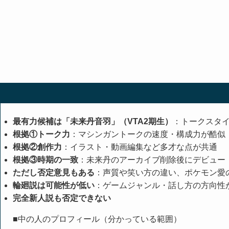
最有力候補は「未来丹音羽」（VTA2期生）
：トークスタ
根拠①トーク力
：マシンガントークの速度・構成力が酷似
根拠②創作力
：イラスト・動画編集など多才な点が共通
根拠③時期の一致
：未来丹のアーカイブ削除後にデビュー
ただし否定意見もある
：声質や笑い方の違い、ポケモン愛
輪廻説は可能性が低い
：ゲームジャンル・話し方の方向性
完全新人説も否定できない
■中の人のプロフィール（分かっている範囲）